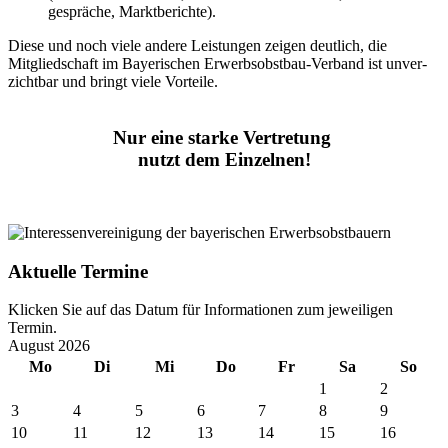
gespräche, Marktberichte).
Diese und noch viele andere Leistungen zeigen deutlich, die
Mitgliedschaft im Bayerischen Erwerbsobstbau-Verband ist unver­
zichtbar und bringt viele Vorteile.
Nur eine starke Vertretung
nutzt dem Einzelnen!
Aktuelle Termine
Klicken Sie auf das Datum für Informationen zum jeweiligen
Termin.
August 2026
Mo
Di
Mi
Do
Fr
Sa
So
1
2
3
4
5
6
7
8
9
10
11
12
13
14
15
16